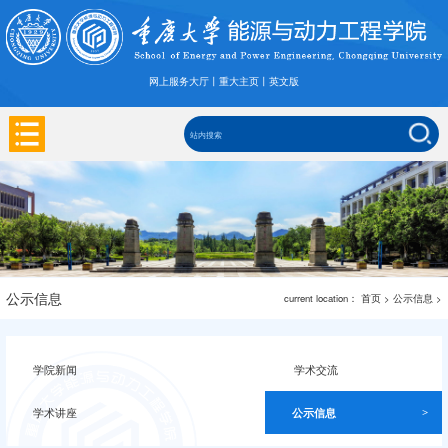
网上服务大厅
丨
重大主页
丨
英文版
公示信息
current location：
首页
>
公示信息
>
学院新闻
学术交流
>
>
学术讲座
公示信息
>
>