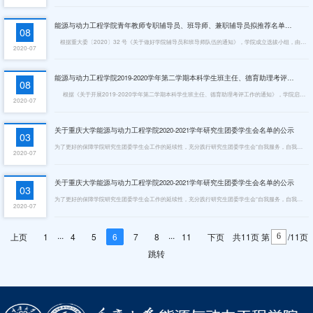
能源与动力工程学院青年教师专职辅导员、班导师、兼职辅导员拟推荐名单公示
08
根据重大委〔2020〕32 号《关于做好学院辅导员和班导师队伍的通知》，学院成立选拔小组，由分管学生工作的学院负责人任组长，根据报名人员的思想政治素质、工作情况、学习成绩以及从事学生工作情况等方面综合选拔，经学院党政联席会讨论，对青年教师专职辅导员、班导师、兼职辅导员拟推荐名单进行公示。接受本院师生和上级组织的监督。​序号岗位类别姓名1青年教师专职辅导员张亮2青年教师专职辅导员朱贤青3青年教师专职辅...
2020-07
能源与动力工程学院2019-2020学年第二学期本科学生班主任、德育助理考评结果公示
08
​ 根据《关于开展2019-2020学年第二学期本科学生班主任、德育助理考评工作的通知》，学院启动了本科生班主任、德育助理考评的评选工作，秉着公开、公平、公正的原则，学院学生工作办公室进行资料审核，学办老师组成评审委员会进行评审。现将重庆大学能源与动力工程学院2019-2020学年第二学期本科学生班主任、德育助理考评工作考核等级进行公示。具体如下。序号岗位类别姓名学号身份年级本人所在学院年级专业班级政治面貌...
2020-07
关于重庆大学能源与动力工程学院2020-2021学年研究生团委学生会名单的公示
03
为了更好的保障学院研究生团委学生会工作的延续性，充分践行研究生团委学生会“自我服务，自我管理，自我教育”的宗旨，在学院党委的具体指导下，本着公平、公正、公开、竞争、择优的原则，重庆大学能源与动力工程学院研究生团委学生会于近期进行了2020-2021学年研究生团委学生会换届选举工作。经个人申请、组织推荐、竞聘考核、组织考察，并报经重庆大学能源与动力工程学院党委研究决定，重庆大学能源与动力工程2020-2021学年...
2020-07
关于重庆大学能源与动力工程学院2020-2021学年研究生团委学生会名单的公示
03
为了更好的保障学院研究生团委学生会工作的延续性，充分践行研究生团委学生会“自我服务，自我管理，自我教育”的宗旨，在学院党委的具体指导下，本着公平、公正、公开、竞争、择优的原则，重庆大学能源与动力工程学院研究生团委学生会于近期进行了2020-2021学年研究生团委学生会换届选举工作。经个人申请、组织推荐、竞聘考核、组织考察，并报经重庆大学能源与动力工程学院党委研究决定，重庆大学能源与动力工程2020-2021学年...
2020-07
...
...
上页
1
4
5
6
7
8
11
下页
共11页
第
/11页
跳转